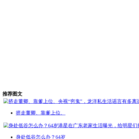
推荐图文
挤走董卿、靠爹上位、
身处低谷怎么办？64岁