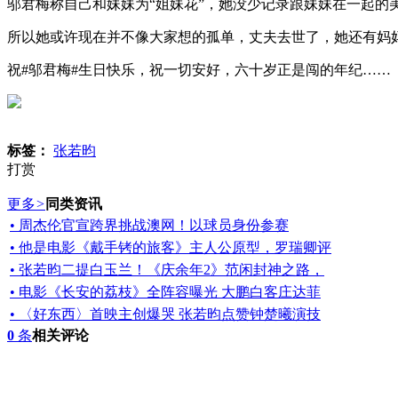
邬君梅称自己和妹妹为“姐妹花”，她没少记录跟妹妹在一起
所以她或许现在并不像大家想的孤单，丈夫去世了，她还有妈
祝#邬君梅#生日快乐，祝一切安好，六十岁正是闯的年纪……
标签：
张若昀
打赏
更多
>
同类资讯
• 周杰伦官宣跨界挑战澳网！以球员身份参赛
• 他是电影《戴手铐的旅客》主人公原型，罗瑞卿评
• 张若昀二提白玉兰！《庆余年2》范闲封神之路，
• 电影《长安的荔枝》全阵容曝光 大鹏白客庄达菲
• 〈好东西〉首映主创爆哭 张若昀点赞钟楚曦演技
0
条
相关评论