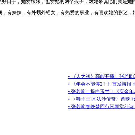
的美好日子，她爱妹妹，也爱她的两个孩子，对她来说他们就是她
妈，有妹妹，有外甥外甥女，有热爱的事业，有喜欢她的影迷，
• 《人之初》高能开播，张若
• 《年会不能停2！》首发海报
• 张若昀二提白玉兰！《庆余年
• 〈狮子王:木法沙传奇〉首映
• 张若昀春晚梦回范闲朝堂斗诗