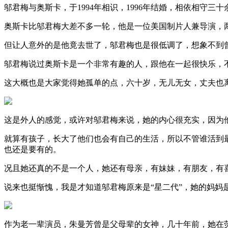
邬君梅与奥斯卡，于1994年相识，1996年结婚，相依相守三十
奥斯卡比邬君梅大差不多一轮，他是一位美国制片人兼导演，两
但让人意外的是他竟去世了，邬君梅也是很低调了，想象不到
邬君梅说过奥斯卡是一个非常有趣的人，跟他在一起很快乐，
这大概也是大家觉得她孤单的点，六十岁，无儿无女，丈夫也
这是外人的感觉，或许对邬君梅来说，她的内心很充实，因为
就算有孩子，长大了他们也会有自己的生活，所以不管谁活到
也还是要有的。
况且她还真的不是一个人，她还有母亲，有妹妹，有朋友，有
说来也挺惭愧，我是才知道邬君梅原来是“星二代”，她的妈妈
作为老一辈演员，朱曼芳曾是父母辈的女神，几十年前，她在