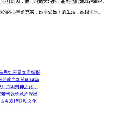
的心肝肉肉，他们叫她大妈妈，想到他们她就很幸福。
她的内心丰盈充实，她享受当下的生活，她很快乐。
昀马思纯王景春唐嫣探
 张若昀白客笑闹职场
2》范闲封神之路，
 张若昀张晚意周深出
 古今双绝联动文化